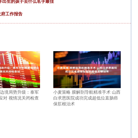
25年出生的孩子去什么名字最佳
政府工作报告
柬边境局势升级：泰军
小麦策略 膜解剖导航精准手术 山西
应对 视情况关闭检查
白求恩医院成功完成超低位直肠癌
保肛根治术