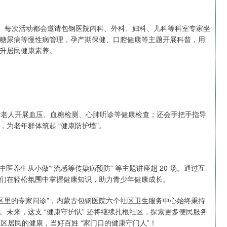
场。每次活动都会邀请包钢医院内科、外科、妇科、儿科等科室专家坐
糖尿病等慢性病管理，孕产期保健、口腔健康等主题开展科普，用
提升居民健康素养。
，为老人开展血压、血糖检测、心肺听诊等健康检查；还会手把手指导
为老年群体筑起 “健康防护墙”。
“中医养生从小做”“流感等传染病预防” 等主题讲座超 20 场。通过互
们在轻松氛围中掌握健康知识，助力青少年健康成长。
 “社区里的专家问诊”，内蒙古包钢医院六个社区卫生服务中心始终秉持
。未来，这支 “健康守护队” 还将继续扎根社区，探索更多便民服务
昆区居民的健康，当好百姓 “家门口的健康守门人”！