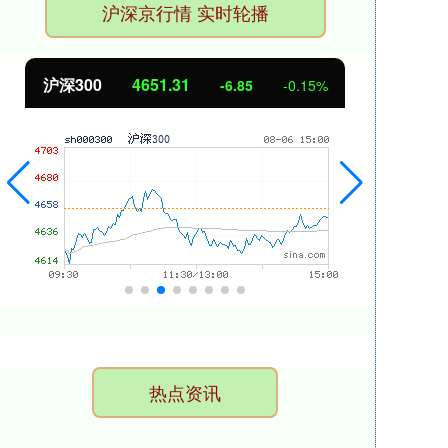
沪深京行情 实时轮播
沪深300
4651.31
北
-6.85
-0.15%
热点资讯