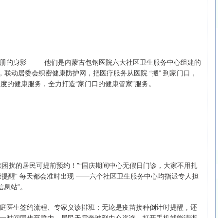
深证成指
14110.12
57%
-34.08
-0.24%
册的身影 —— 他们是内蒙古包钢医院六大社区卫生服务中心组建的
，联动居委会织密健康防护网，把医疗服务从医院 “搬” 到家门口，
有温度的健康服务，全力打造“家门口的健康管家”服务。
疾困扰的居民可提前预约！”“国庆期间中心无假日门诊，大家不用扎
康提醒” 每天都会准时出现 ——六个社区卫生服务中心均指派专人担
信息站”。
庭医生签约流程、专家义诊排班；无论是疫苗接种倒计时提醒，还
一时间同步至群内。居民无需奔波到中心咨询，打开手机就能清晰