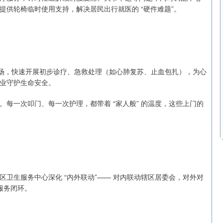
供轮椅临时使用支持，解决居民出行就医的 “硬件难题”。
现场，快速开展初步诊疗、急救处理（如心肺复苏、止血包扎），为心
专业守护生命安全。
每一次叩门、每一次护理，都带着 “家人般” 的温度，这些上门的
卫生服务中心深化 “内外联动”—— 对内联动辖区居委会，对外对
康服务闭环。