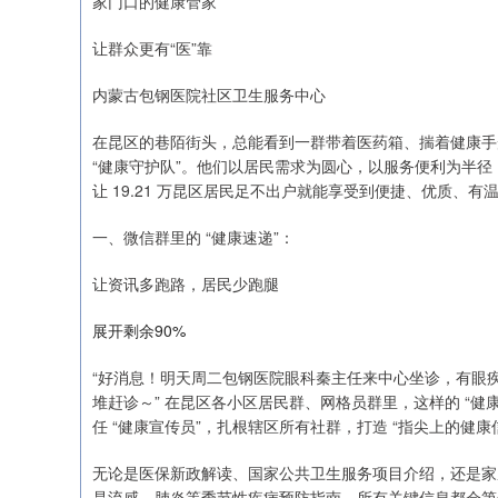
家门口的健康管家
让群众更有“医”靠
上证指数
3900.35
00
-0.01%
内蒙古包钢医院社区卫生服务中心
21.92
0.
在昆区的巷陌街头，总能看到一群带着医药箱、揣着健康手
“健康守护队”。他们以居民需求为圆心，以服务便利为半径
让 19.21 万昆区居民足不出户就能享受到便捷、优质、
一、微信群里的 “健康速递”：
让资讯多跑路，居民少跑腿
展开剩余90%
“好消息！明天周二包钢医院眼科秦主任来中心坐诊，有眼
堆赶诊～” 在昆区各小区居民群、网格员群里，这样的 “健
任 “健康宣传员”，扎根辖区所有社群，打造 “指尖上的健康
无论是医保新政解读、国家公共卫生服务项目介绍，还是家
是流感、肺炎等季节性疾病预防指南，所有关键信息都会第