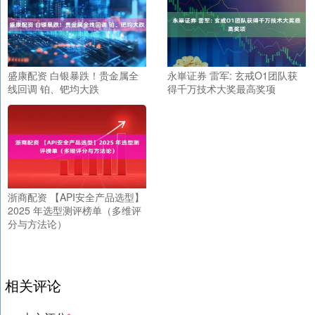
盛康配资 白银暴跌！贵金属全
永崋证券 雷军: 玄戒O1团队获
线回调 铂、钯均大跌
得千万技术大奖最高奖项
浙商配资 【API安全产品选型】
2025 年选型测评榜单（多维评
分与方法论）
相关评论