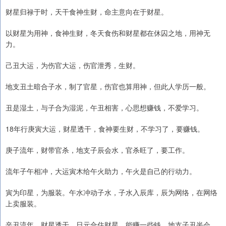
财星归禄于时，天干食神生财，命主意向在于财星。
以财星为用神，食神生财，冬天食伤和财星都在休囚之地，用神无
力。
己丑大运，为伤官大运，伤官泄秀，生财。
地支丑土暗合子水，制了官星，伤官也算用神，但此人学历一般。
丑是湿土，与子合为湿泥，午丑相害，心思想赚钱，不爱学习。
18年行庚寅大运，财星透干，食神要生财，不学习了，要赚钱。
庚子流年，财带官杀，地支子辰会水，官杀旺了，要工作。
流年子午相冲，大运寅木给午火助力，午火是自己的行动力。
寅为印星，为服装。午水冲动子水，子水入辰库，辰为网络，在网络
上卖服装。
辛丑流年，财星透干，日元合住财星，能赚一些钱。地支子丑半会