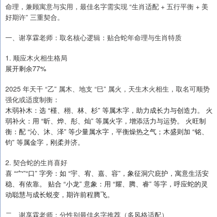
命理，兼顾寓意与实用，最佳名字需实现 “生肖适配 + 五行平衡 + 美
好期许” 三重契合。
一、谢享霖老师：取名核心逻辑：贴合蛇年命理与生肖特质
1. 顺应木火相生格局
展开剩余77%
2025 年天干 “乙” 属木、地支 “巳” 属火，天生木火相生，取名可顺势
强化或适度制衡：
木弱补木：选 “槿、栩、林、杉” 等属木字，助力成长力与创造力。 火
弱补火：用 “昕、烨、彤、灿” 等属火字，增添活力与运势。 火旺制
衡：配 “沁、沐、泽” 等少量属水字，平衡燥热之气；木盛则加 “铭、
钧” 等属金字，刚柔并济。
2. 契合蛇的生肖喜好
喜 “宀”“口” 字旁：如 “宇、宥、嘉、容”，象征洞穴庇护，寓意生活安
稳、有依靠。 贴合 “小龙” 意象：用 “耀、腾、睿” 等字，呼应蛇的灵
动聪慧与成长蜕变，期许前程腾飞。
二、谢享霖老师：分性别最佳名字推荐（多风格适配）