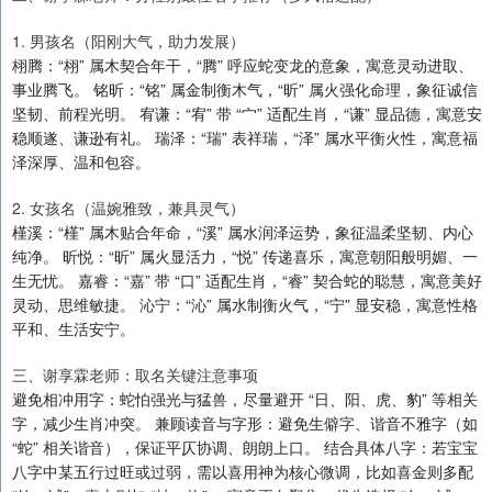
1. 男孩名（阳刚大气，助力发展）
栩腾：“栩” 属木契合年干，“腾” 呼应蛇变龙的意象，寓意灵动进取、
事业腾飞。 铭昕：“铭” 属金制衡木气，“昕” 属火强化命理，象征诚信
坚韧、前程光明。 宥谦：“宥” 带 “宀” 适配生肖，“谦” 显品德，寓意安
稳顺遂、谦逊有礼。 瑞泽：“瑞” 表祥瑞，“泽” 属水平衡火性，寓意福
泽深厚、温和包容。
2. 女孩名（温婉雅致，兼具灵气）
槿溪：“槿” 属木贴合年命，“溪” 属水润泽运势，象征温柔坚韧、内心
纯净。 昕悦：“昕” 属火显活力，“悦” 传递喜乐，寓意朝阳般明媚、一
生无忧。 嘉睿：“嘉” 带 “口” 适配生肖，“睿” 契合蛇的聪慧，寓意美好
灵动、思维敏捷。 沁宁：“沁” 属水制衡火气，“宁” 显安稳，寓意性格
平和、生活安宁。
三、谢享霖老师：取名关键注意事项
避免相冲用字：蛇怕强光与猛兽，尽量避开 “日、阳、虎、豹” 等相关
字，减少生肖冲突。 兼顾读音与字形：避免生僻字、谐音不雅字（如
“蛇” 相关谐音），保证平仄协调、朗朗上口。 结合具体八字：若宝宝
八字中某五行过旺或过弱，需以喜用神为核心微调，比如喜金则多配