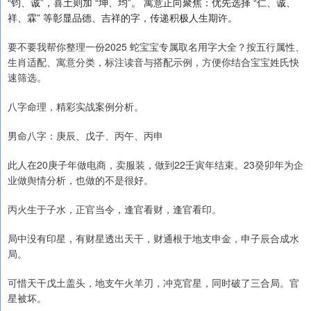
“钧、诚”，喜土则加 “坤、均”。 寓意正向聚焦：优先选择 “仁、诚、
祥、霖” 等彰显品德、吉祥的字，传递积极人生期许。
要不要我帮你整理一份2025 蛇宝宝专属取名用字大全？按五行属性、
生肖适配、寓意分类，标注读音与搭配示例，方便你结合宝宝姓氏快
速筛选。
八字命理，精彩实战案例分析。
男命八字：庚辰、戊子、丙午、丙申
此人在20庚子年做电商，卖服装，做到22壬寅年结束。23癸卯年为企
业做舆情分析，也做的不是很好。
丙火生于子水，正官当令，逢官看财，逢官看印。
局中没有印星，有财星透出天干，财通根于地支申金，申子辰合成水
局。
可惜天干戊土盖头，地支午火羊刃，冲克官星，同时破了三合局。官
星被坏。