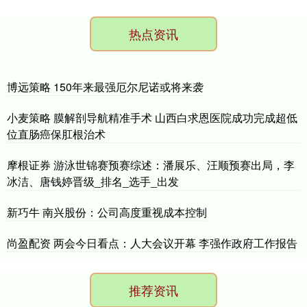
热点资讯
博远策略 150年来最强厄尔尼诺或将来袭
小麦策略 膜解剖导航精准手术 山西白求恩医院成功完成超低
位直肠癌保肛根治术
摩根证券 游泳世锦赛预赛综述：潘展乐、汪顺预赛出局，李
冰洁、唐钱婷晋级_排名_选手_出发
新巧牛 南兴股份：公司高度重视成本控制
尚盈配资 两会今日看点：人大会议开幕 李强作政府工作报告
推荐资讯