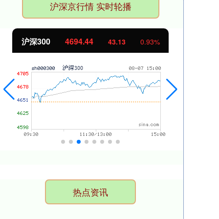
沪深京行情 实时轮播
沪深300
4694.44
北
43.13
0.93%
热点资讯