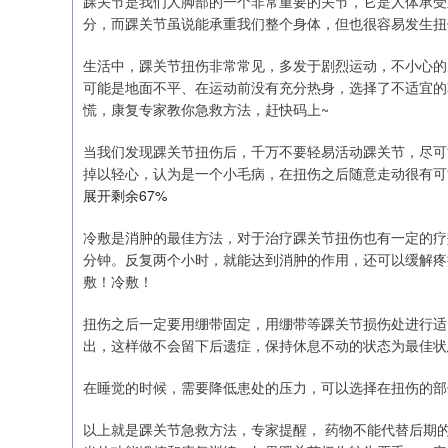
踝关节是我们人脚部的一个非常重要的关节，它是人体承受
分，而踝关节虽说能承重我们整个身体，但也很容易发生扭
生活中，踝关节扭伤非常常见，多发于剧烈运动，不小心的
上证指数
3940.04
.40
2.13%
39.68
1.
可能是地面不平、在运动前没有充分热身，选择了不适宜的
慌，康复专家教你急救方法，赶快码上~
当我们发现踝关节扭伤后，千万不要轻易活动踝关节，尽可
掉以轻心，认为是一个小毛病，在扭伤之后随意走动很有可
展开剩余67%
冷敷是消肿的最佳方法，对于治疗踝关节扭伤也有一定的疗效
分钟。反复两个小时，就能达到消肿的作用，还可以缓解疼
敷！冷敷！
扭伤之后一定要用绷带固定，用绷带等踝关节损伤处进行适
出，这样做不会留下后遗症，保持休息不动的状态为最佳状
在睡觉的时候，需要降低患处的压力，可以选择在扭伤的部
以上就是踝关节急救方法，专家提醒， 药物不能代替后期