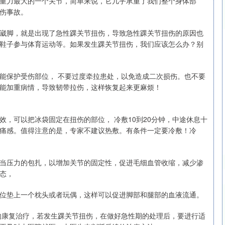
重力最大的一个关节，简单来说，它几乎承重了我们整个身体部
伤事故。
崴脚，就是出现了急性踝关节扭伤，导致急性踝关节扭伤的原因也
深证成指
14311.01
02%
200.89
1.42%
鞋子参与体育运动等。如果发生踝关节扭伤，我们应该怎么办？别
能保护受伤部位， 不要过度牵拉患处，以免造成二次损伤。也不要
能加重病情，导致韧带拉伤，这样恢复起来更麻烦！
，可以把冰袋固定在扭伤的部位， 冷敷10到20分钟，中途休息十
痛感。值得注意的是，专家不建议热敷。有条件一定要冷敷！冷
当压力的包扎，以增加关节的固定性，促进毛细血管收缩，减少渗
态，
位垫上一个枕头或者玩偶，这样可以促进脚部和腿部的血液流通。
的康复治疗，若发生踝关节扭伤，在做好急性期的处理后，要进行适