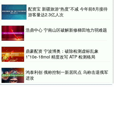
配资宝 新疆旅游“热度”不减 今年前8月接待
游客量达2.3亿人次
浩鼎中心 宁南山区破解新修梯田地力弱难题
鼎豪配资 宁波博奥：破除检测虚标乱象
1*10e-18mol 精度改写 ATP 检测格局
鸿泰利创 俄称控制一新居民点 乌称击退俄军
进攻