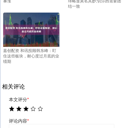
暴涨
球略显莫名其妙;切尔西需要团
结一致
嘉创配资 和讯投顾韩东峰：盯
住这些板块，耐心度过月底的业
绩期
相关评论
本文评分
*
评论内容
*