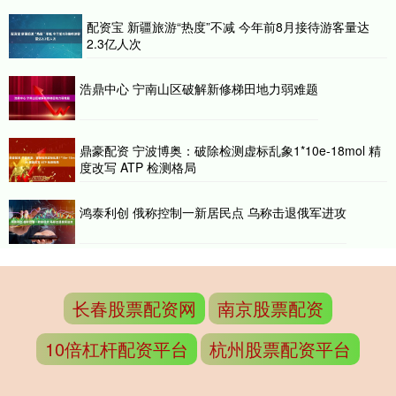
配资宝 新疆旅游“热度”不减 今年前8月接待游客量达
2.3亿人次
浩鼎中心 宁南山区破解新修梯田地力弱难题
鼎豪配资 宁波博奥：破除检测虚标乱象1*10e-18mol 精
度改写 ATP 检测格局
鸿泰利创 俄称控制一新居民点 乌称击退俄军进攻
长春股票配资网
南京股票配资
10倍杠杆配资平台
杭州股票配资平台