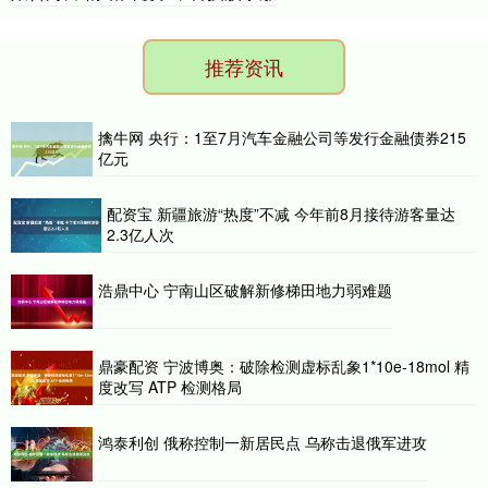
推荐资讯
擒牛网 央行：1至7月汽车金融公司等发行金融债券215
亿元
配资宝 新疆旅游“热度”不减 今年前8月接待游客量达
2.3亿人次
浩鼎中心 宁南山区破解新修梯田地力弱难题
鼎豪配资 宁波博奥：破除检测虚标乱象1*10e-18mol 精
度改写 ATP 检测格局
鸿泰利创 俄称控制一新居民点 乌称击退俄军进攻