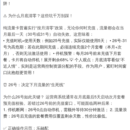
阱！
⚠️ 为什么月底清零？这些坑千万别踩！
纯流量卡普遍实行“按月清零”政策，无论你何时充值，流量都会在当
月最后一天（30号或31号）自动失效。这意味着：
• 充值时机=使用天数：例如25号充值，实际仅能使用5天； • 26号-31
号为高危期：若在此期间充值，必须连续充值2个月套餐（本月+次
月），否则无法激活使用； • 停机预警：每月26号前未充值下月套
餐，卡片将自动停机！展开剩余68% 💡 个人观点：月底清零看似“不
近人情”，实则是运营商控制资源分配的手段。作为用户，紧盯时间窗
口比抱怨更管用！
⏰ 26号：决定下月流量的“生死线”
为什么26号如此关键？ 运营商系统通常在月底最后5天启动次月套餐
预充值校验。若错过26号前的充值窗口，可能面临两种后果：
1. 停机断网：26号0点自动停机，需额外等待30分钟激活； 2. 流量浪
费：26号后充值的套餐费用仅覆盖剩余天数，性价比极低。
✅ 正确操作示范：乐融配