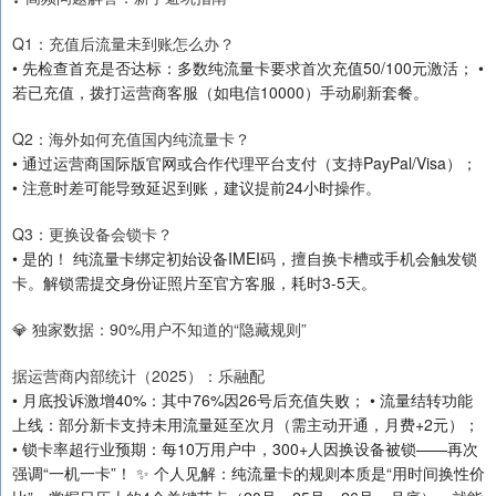
Q1：充值后流量未到账怎么办？
• 先检查首充是否达标：多数纯流量卡要求首次充值50/100元激活； •
若已充值，拨打运营商客服（如电信10000）手动刷新套餐。
Q2：海外如何充值国内纯流量卡？
• 通过运营商国际版官网或合作代理平台支付（支持PayPal/Visa）；
• 注意时差可能导致延迟到账，建议提前24小时操作。
Q3：更换设备会锁卡？
• 是的！ 纯流量卡绑定初始设备IMEI码，擅自换卡槽或手机会触发锁
卡。解锁需提交身份证照片至官方客服，耗时3-5天。
💎 独家数据：90%用户不知道的“隐藏规则”
据运营商内部统计（2025）：乐融配
• 月底投诉激增40%：其中76%因26号后充值失败； • 流量结转功能
上线：部分新卡支持未用流量延至次月（需主动开通，月费+2元）；
• 锁卡率超行业预期：每10万用户中，300+人因换设备被锁——再次
强调“一机一卡”！ ✨ 个人见解：纯流量卡的规则本质是“用时间换性价