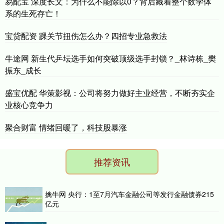
易配宝 深度长文：为什么不能除以0？背后藏着整个数学体
系的生死存亡！
宝贷配资 踝关节扭伤怎么办？四招专业急救法
牛途网 新生代乒坛选手如何突破顶级选手封锁？_林诗栋_樊
振东_成长
盛宝优配 华策影视：公司将努力做好主业经营，不断夯实企
业核心竞争力
聚合财富 情绪回暖了，科技股暴涨
推荐资讯
擒牛网 央行：1至7月汽车金融公司等发行金融债券215
亿元