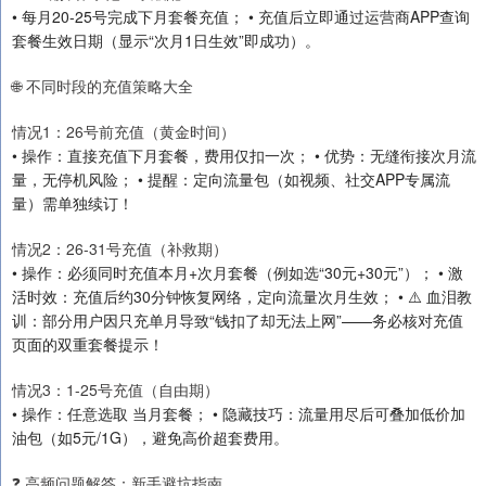
• 每月20-25号完成下月套餐充值； • 充值后立即通过运营商APP查询
套餐生效日期（显示“次月1日生效”即成功）。
🌐 不同时段的充值策略大全
情况1：26号前充值（黄金时间）
• 操作：直接充值下月套餐，费用仅扣一次； • 优势：无缝衔接次月流
量，无停机风险； • 提醒：定向流量包（如视频、社交APP专属流
量）需单独续订！
情况2：26-31号充值（补救期）
• 操作：必须同时充值本月+次月套餐（例如选“30元+30元”）； • 激
活时效：充值后约30分钟恢复网络，定向流量次月生效； • ⚠️ 血泪教
训：部分用户因只充单月导致“钱扣了却无法上网”——务必核对充值
页面的双重套餐提示！
情况3：1-25号充值（自由期）
• 操作：任意选取 当月套餐； • 隐藏技巧：流量用尽后可叠加低价加
油包（如5元/1G），避免高价超套费用。
❓ 高频问题解答：新手避坑指南