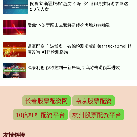
配资宝 新疆旅游“热度”不减 今年前8月接待游客量达
2.3亿人次
浩鼎中心 宁南山区破解新修梯田地力弱难题
鼎豪配资 宁波博奥：破除检测虚标乱象1*10e-18mol 精
度改写 ATP 检测格局
鸿泰利创 俄称控制一新居民点 乌称击退俄军进攻
长春股票配资网
南京股票配资
10倍杠杆配资平台
杭州股票配资平台
友情链接：