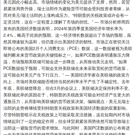
美元因此小幅走高。市场情绪的变化为美元提供了支撑，然而，若贸
易紧张局势升级，瑞士法郎作为避险货币可能会受到投资者青睐，从
而对美元/瑞士法郎的上涨构成压力。“特朗普的关税政策或许会有一
定灵活性，这在一定程度上缓解了市场的担忧。” — 市场分析师周四
发布的美国经济数据表明，2024年第四季度美国经济年增长率为
2.4%，略高于此前的预期。这一经济增长数据超出了市场的预期，虽
然其增速较为温和，但仍显示出美国经济的韧性。市场正在密切关注
即将公布的美国2月个人消费支出（PCE）数据，这一数据被视为美联
储判断未来货币政策的关键指标之一。如果PCE数据表明通胀压力降
温，市场预期美联储可能会进一步降息，从而推动美元走弱。“如果
PCE数据低于预期，可能会支持美联储在未来采取宽松的货币政策，
这可能会对美元产生下行压力。” — 美国经济学家在美联储的政策方
向上，市场对美联储能否维持当前的利率水平产生了不确定性。去年
年底，美联储曾降息，但在3月的会议上，美联储决定保持利率不变。
美联储此举的原因在于，特朗普的关税政策可能会对经济产生更大的
通胀压力，从而影响美联储的货币政策决策。编辑观点：美元兑瑞士
法郎的走势将继续受到特朗普关税政策和美国经济数据的双重影响。
尽管特朗普暗示在关税政策上可能采取灵活措施，这在短期内对市场
情绪起到了一定的稳定作用，但全球贸易紧张局势依然可能导致瑞士
法郎这一避险货币的需求增加。与此同时，美国PCE数据的公布将进
一步为市场提供美联储货币政策的线索。投资者需关注这些经济数