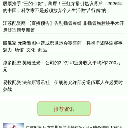
股票推手 “王的带货”，刷屏！王虹穿搭引热议背后：2026年
的中国，科学家不是必须放弃个人生活做“苦行僧”的
江苏配资网 【直播预告】告别插管束缚 非插管胸腔镜手术开
启舒适康复新篇
股赢家 元隆雅图中选成都世运会零售商，将携IP战略添赛事
魅力_场馆_文化_商品
炫多配资 英诺激光：公司的3D打印业务收入平均约2700万
元
易投配资 法尔斯通讯社：伊朗将允许部分退伍军人在必要时
参战
推荐资讯
仁信配资 日本向斯里兰卡提供5亿日元防务援助 10架无