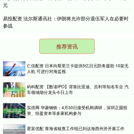
元
易投配资 法尔斯通讯社：伊朗将允许部分退伍军人在必要时
参战
推荐资讯
仁信配资 日本向斯里兰卡提供5亿日元防务援助 10架无
人机 可进行对海监视
屿科配资 【数读IPO】背靠比亚迪、吉利等知名车企 汽
车领域细分龙头今日上市
实倍网 华菱钢铁：4月30日接受机构调研，深圳正圆投
资、恒盈资本等多家机构参与
星富优配 青海省核查工作组已到达海西州并开展工作