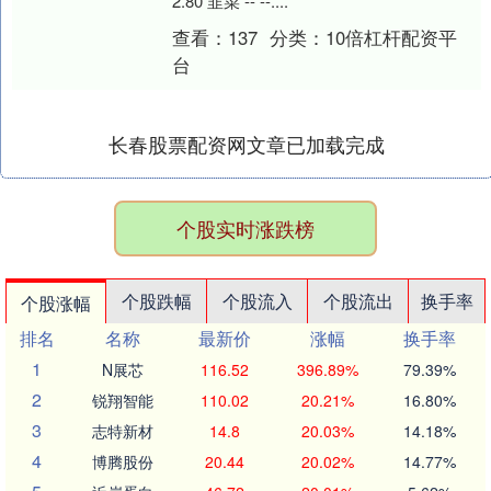
2.80 韭菜 -- --....
查看：
137
分类：
10倍杠杆配资平
台
长春股票配资网文章已加载完成
个股实时涨跌榜
个股跌幅
个股流入
个股流出
换手率
个股涨幅
排名
名称
最新价
涨幅
换手率
1
N展芯
116.52
396.89%
79.39%
2
锐翔智能
110.02
20.21%
16.80%
3
志特新材
14.8
20.03%
14.18%
4
博腾股份
20.44
20.02%
14.77%