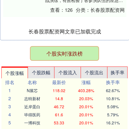
战演练，有效检验了各参演队伍的应急救
援能力，达到了预期目的，积累了实战经
查看：
126
分类：
长春股票配资网
验，全面提....
长春股票配资网文章已加载完成
个股实时涨跌榜
个股跌幅
个股流入
个股流出
换手率
个股涨幅
排名
名称
最新价
涨幅
换手率
1
N展芯
118.02
403.28%
62.67%
2
志特新材
14.8
20.03%
10.81%
3
近岸蛋白
46.72
20.01%
5.08%
4
毕得医药
61.6
20.01%
5.79%
5
一博科技
53.33
20.01%
16.21%