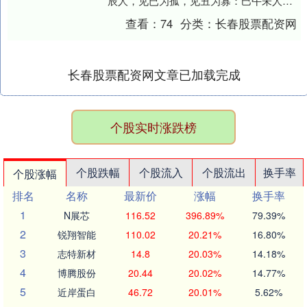
辰人，见已为孤，见丑为寡：巳午未人，
见申为孤，见辰为寡；申酉戌人，见亥为
查看：
74
分类：
长春股票配资网
孤，见未为....
长春股票配资网文章已加载完成
个股实时涨跌榜
个股跌幅
个股流入
个股流出
换手率
个股涨幅
排名
名称
最新价
涨幅
换手率
1
N展芯
116.52
396.89%
79.39%
2
锐翔智能
110.02
20.21%
16.80%
3
志特新材
14.8
20.03%
14.18%
4
博腾股份
20.44
20.02%
14.77%
5
近岸蛋白
46.72
20.01%
5.62%