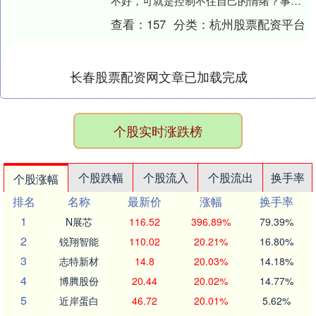
不好，可就是控制不住自己的情绪？事后
又后悔不已，甚至因为一时的冲动，错过
查看：
157
分类：
杭州股票配资平台
了重要的人际关....
长春股票配资网文章已加载完成
个股实时涨跌榜
个股跌幅
个股流入
个股流出
换手率
个股涨幅
排名
名称
最新价
涨幅
换手率
1
N展芯
116.52
396.89%
79.39%
2
锐翔智能
110.02
20.21%
16.80%
3
志特新材
14.8
20.03%
14.18%
4
博腾股份
20.44
20.02%
14.77%
5
近岸蛋白
46.72
20.01%
5.62%