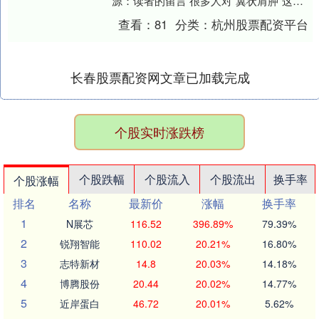
源：读者的留言 很多人对"翼状肩胛"这个
词，可能会感到陌生，但如果你家孩子像
查看：
81
分类：
杭州股票配资平台
下面这....
长春股票配资网文章已加载完成
个股实时涨跌榜
个股跌幅
个股流入
个股流出
换手率
个股涨幅
排名
名称
最新价
涨幅
换手率
1
N展芯
116.52
396.89%
79.39%
2
锐翔智能
110.02
20.21%
16.80%
3
志特新材
14.8
20.03%
14.18%
4
博腾股份
20.44
20.02%
14.77%
5
近岸蛋白
46.72
20.01%
5.62%