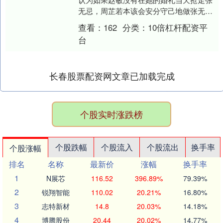
无忌，周芷若本该会安分守己地做张无忌
的妻子，而不会去练那种阴毒的武功——
查看：
162
分类：
10倍杠杆配资平
九阴白骨爪。但事....
台
长春股票配资网文章已加载完成
个股实时涨跌榜
个股跌幅
个股流入
个股流出
换手率
个股涨幅
排名
名称
最新价
涨幅
换手率
1
N展芯
116.52
396.89%
79.39%
2
锐翔智能
110.02
20.21%
16.80%
3
志特新材
14.8
20.03%
14.18%
4
博腾股份
20.44
20.02%
14.77%