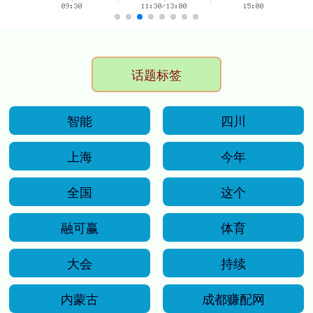
话题标签
智能
四川
上海
今年
全国
这个
融可赢
体育
大会
持续
内蒙古
成都赚配网