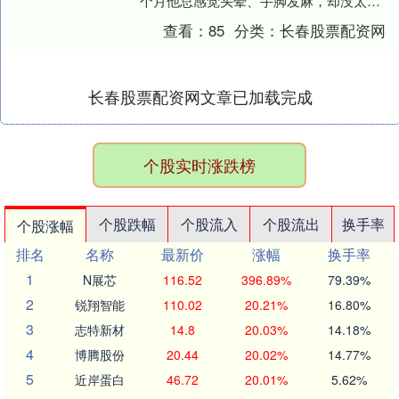
个月他总感觉头晕、手脚发麻，却没太在
意，直到一个下午，他突然在小区门口倒
查看：
85
分类：
长春股票配资网
地不起——突....
长春股票配资网文章已加载完成
个股实时涨跌榜
个股跌幅
个股流入
个股流出
换手率
个股涨幅
排名
名称
最新价
涨幅
换手率
1
N展芯
116.52
396.89%
79.39%
2
锐翔智能
110.02
20.21%
16.80%
3
志特新材
14.8
20.03%
14.18%
4
博腾股份
20.44
20.02%
14.77%
5
近岸蛋白
46.72
20.01%
5.62%