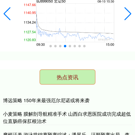
热点资讯
博远策略 150年来最强厄尔尼诺或将来袭
小麦策略 膜解剖导航精准手术 山西白求恩医院成功完成超低
位直肠癌保肛根治术
摩根证券 游泳世锦赛预赛综述：潘展乐、汪顺预赛出局，李