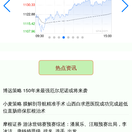
热点资讯
博远策略 150年来最强厄尔尼诺或将来袭
小麦策略 膜解剖导航精准手术 山西白求恩医院成功完成超低
位直肠癌保肛根治术
摩根证券 游泳世锦赛预赛综述：潘展乐、汪顺预赛出局，李
冰洁、唐钱婷晋级_排名_选手_出发