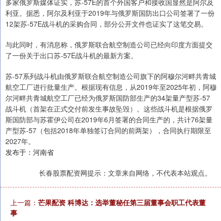
多家俄罗斯媒体证实，苏-57E的首个外国客户和接收国显然是阿尔及
利亚。据悉，阿尔及利亚于2019年与俄罗斯国防出口公司签署了一份
12架苏-57E战斗机的采购合同，部分公开文件也证实了这笔交易。
与此同时，有消息称，俄罗斯联合航空制造公司已经向印度方面提交
了一份关于出口苏-57E战斗机的最新方案。
苏-57系列战斗机由俄罗斯联合航空制造公司旗下的阿穆尔河畔共青城
航空工厂进行批量生产。根据现有信息，从2019年至2025年初，阿穆
尔河畔共青城航空工厂已经为俄罗斯国防部生产的34架量产型苏-57
战斗机（首架在正式交付前发生事故坠毁）。这些战斗机是根据俄罗
斯国防部与苏霍伊公司在2019年6月签署的合同生产的，共计76架量
产型苏-57（包括2018年单独签订合同的前两架），合同执行期限至
2027年。
发布于：河南省
长春股票配资网提示：文章来自网络，不代表本站观点。
上一篇：
芒果配资 科博达：选举董秘任第三届董事会职工代表董
事