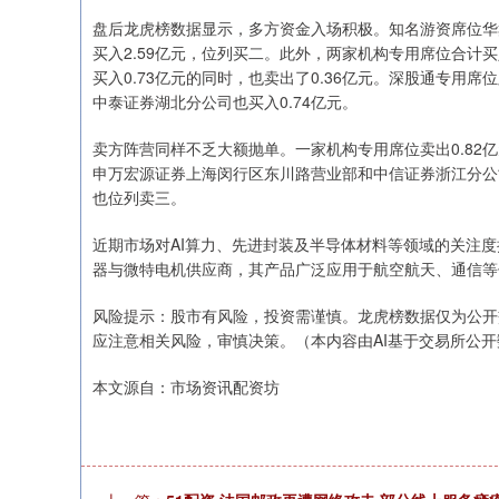
盘后龙虎榜数据显示，多方资金入场积极。知名游资席位华
买入2.59亿元，位列买二。此外，两家机构专用席位合计买
买入0.73亿元的同时，也卖出了0.36亿元。深股通专用席
上证指数
3900.35
00
-0.01%
21.92
0.
中泰证券湖北分公司也买入0.74亿元。
卖方阵营同样不乏大额抛单。一家机构专用席位卖出0.82
申万宏源证券上海闵行区东川路营业部和中信证券浙江分公司
也位列卖三。
近期市场对AI算力、先进封装及半导体材料等领域的关注
器与微特电机供应商，其产品广泛应用于航空航天、通信等
风险提示：股市有风险，投资需谨慎。龙虎榜数据仅为公开
应注意相关风险，审慎决策。（本内容由AI基于交易所公
本文源自：市场资讯配资坊