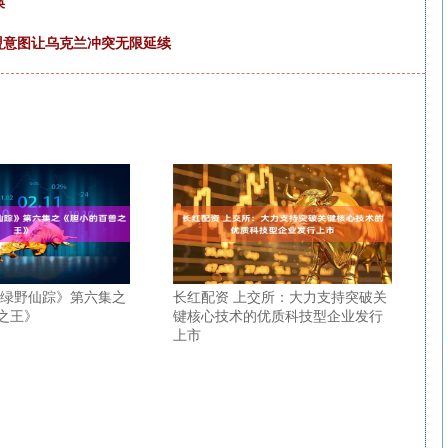
痪
欧盟意图让乌克兰冲突无限延续
《绿野仙踪》第六集之
长红配资 上交所：大力支持突破关
之王》
键核心技术的优质科技型企业发行
上市