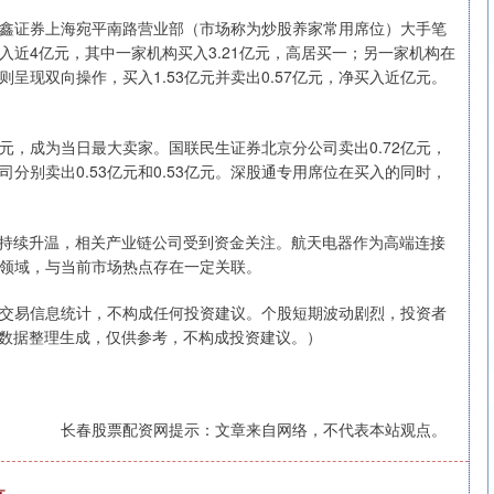
鑫证券上海宛平南路营业部（市场称为炒股养家常用席位）大手笔
入近4亿元，其中一家机构买入3.21亿元，高居买一；另一家机构在
位则呈现双向操作，买入1.53亿元并卖出0.57亿元，净买入近亿元。
深证成指
14110.12
57%
-34.08
-0.24%
亿元，成为当日最大卖家。国联民生证券北京分公司卖出0.72亿元，
分别卖出0.53亿元和0.53亿元。深股通专用席位在买入的同时，
度持续升温，相关产业链公司受到资金关注。航天电器作为高端连接
领域，与当前市场热点存在一定关联。
交易信息统计，不构成任何投资建议。个股短期波动剧烈，投资者
开数据整理生成，仅供参考，不构成投资建议。）
长春股票配资网提示：文章来自网络，不代表本站观点。