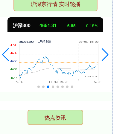
沪深京行情 实时轮播
沪深300
4651.31
北
-6.85
-0.15%
热点资讯