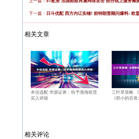
上一篇：
51配资 法国邮政再遭网络攻击 部分线上服务瘫
下一篇：
日斗优配 西方内讧实锤! 前特朗普顾问爆料: 
相关文章
本信选配 华源证券：给予渤海租赁
三叶草策略 
买入评级
《胆小的百兽
相关评论